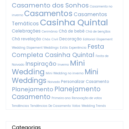
Casamento dos Sonhos
Casamento no
Casamentos
Casamentos
inverno
Casinha Quintal
Temáticos
Celebrações
Chá de bebê
Cerimônia
Chá de bençãos
Chá revelação
Decoração
Chás
Civil
Editorial
Elopement
Festa
Wedding
Elopement Weddings
Estilo
Experiência
Completa Casinha Quintal
Festa de
Mini
Inspiração
Noivado
Inverno
Wedding
Mini
Mini Wedding no inverno
Weddings
Personalizar Casamento
Noivado
Planejamento
Planejamento
Casamento
Primeiro ano
Renovação de votos
Tendências
Tendências De Casamento
Votos
Wedding Trends
Categorias