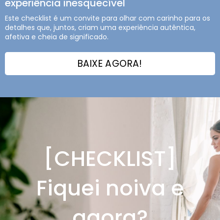
experiência inesquecível
Este checklist é um convite para olhar com carinho para os
detalhes que, juntos, criam uma experiência autêntica,
afetiva e cheia de significado.
BAIXE AGORA!
[CHECKLIST]
Fiquei noiva e
agora?