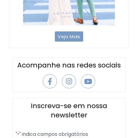
Veja Mais
Primeiros aniversários: como tornar
essa data ainda mais inesquecível
03/03/2026