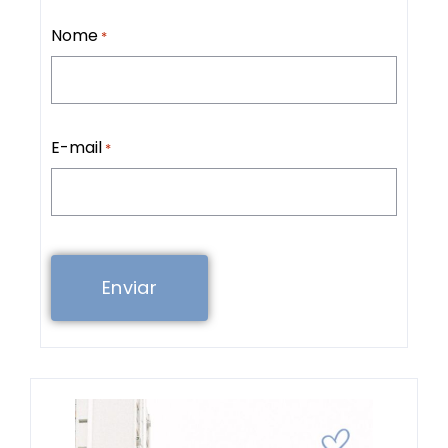
Veja Mais
Votos personalizados: dicas para
escrever palavras que tocam o
coração
28/01/2026