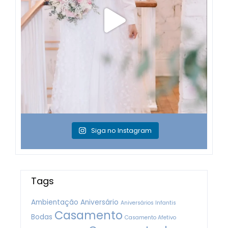
Veja Mais
Acompanhe nas redes sociais
Inscreva-se em nossa
newsletter
"
" indica campos obrigatórios
*