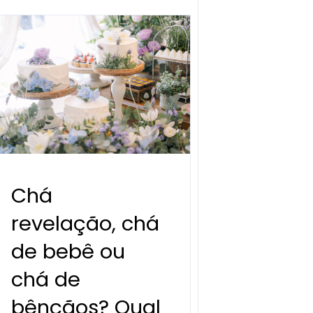
Chá
revelação, chá
de bebê ou
chá de
bênçãos? Qual