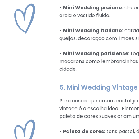
• Mini Wedding praiano:
decora
areia e vestido fluido.
• Mini Wedding italiano:
cardáp
queijos, decoração com limões sic
• Mini Wedding parisiense:
toq
macarons como lembrancinhas e 
cidade.
5. Mini Wedding Vintage
Para casais que amam nostalgia
vintage é a escolha ideal. Elem
paleta de cores suaves criam u
• Paleta de cores:
tons pastel, 